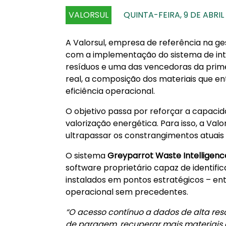
VALORSUL
QUINTA-FEIRA, 9 DE ABRIL
A Valorsul, empresa de referência na ge
com a implementação do sistema de inte
resíduos e uma das vencedoras da prime
real, a composição dos materiais que e
eficiência operacional.
O objetivo passa por reforçar a capaci
valorização energética. Para isso, a Val
ultrapassar os constrangimentos atuais
O sistema
Greyparrot Waste Intelligenc
software proprietário capaz de identific
instalados em pontos estratégicos – entr
operacional sem precedentes.
“O acesso contínuo a dados de alta re
de paragem, recuperar mais materiais 