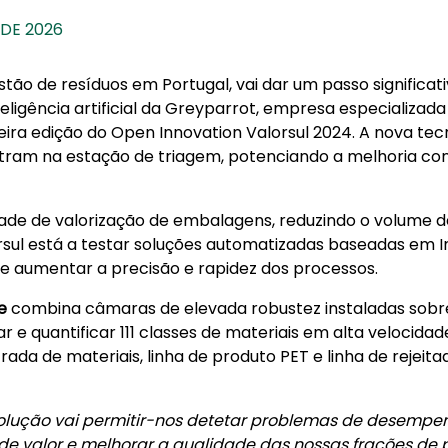
 DE 2026
stão de resíduos em Portugal, vai dar um passo signific
ligência artificial da Greyparrot, empresa especializad
ira edição do Open Innovation Valorsul 2024. A nova tec
ntram na estação de triagem, potenciando a melhoria co
dade de valorização de embalagens, reduzindo o volume 
orsul está a testar soluções automatizadas baseadas em In
 e aumentar a precisão e rapidez dos processos.
e
combina câmaras de elevada robustez instaladas sobr
ar e quantificar 111 classes de materiais em alta velocida
ada de materiais, linha de produto PET e linha de rejeit
solução vai permitir-nos detetar problemas de desempe
de valor e melhorar a qualidade das nossas frações de 